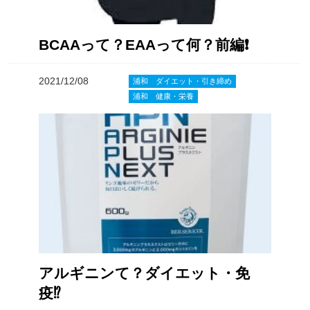
BCAAって？EAAって何？前編❗️
2021/12/08
浦和 ダイエット・引き締め
浦和 健康・栄養
アルギニンて？ダイエット・免
疫⁉️