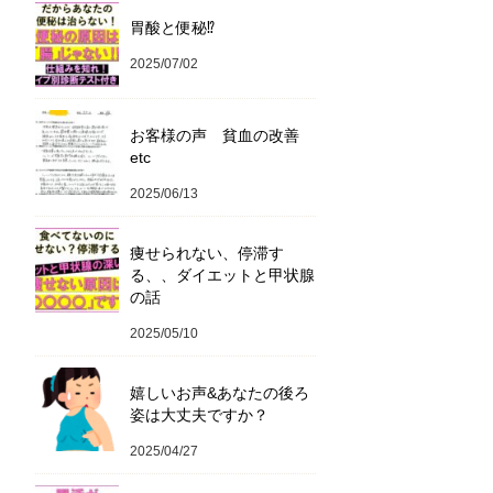
胃酸と便秘⁉︎
2025/07/02
お客様の声 貧血の改善
etc
2025/06/13
痩せられない、停滞す
る、、ダイエットと甲状腺
の話
2025/05/10
嬉しいお声&あなたの後ろ
姿は大丈夫ですか？
2025/04/27